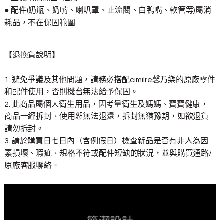
● 配件(奶瓶、奶嘴、喇叭罩、止流閥、白鴨嘴、軟管等)屬消
耗品，不在保固範圍
【退換貨說明】
1. 避免爭議及其他問題，請務必搭配cimilre馨乃樂的原廠零件
和配件使用，否則機台無法給予保固。
2. 此商品屬個人衛生用品，因考量衛生及媽媽、寶寶健康，
商品一經拆封、使用恕無法退還，拆封無猶豫期，如欲退貨
請勿拆封。
3. 請於購買日七日內（含例假日）檢查新品是否有非人為因
素損壞、瑕疵、規格不符或配件短缺的狀況，並與購買通路/
原廠客服聯絡。