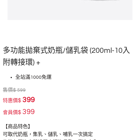
多功能拋棄式奶瓶/儲乳袋 (200ml-10入
附轉接環) +
全站滿1000免運
售價
$
599
399
$
特惠價
399
$
會員價
【商品特色】
可取代奶瓶，集乳、儲乳、哺乳一次搞定