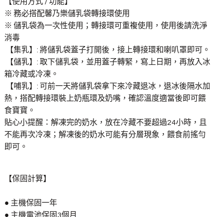
【使用方式 / 功能】
※ 務必搭配馨乃樂儲乳袋轉接環使用
※ 儲乳袋為一次性使用；轉接環可重複使用，使用後請洗淨
消毒
【集乳】: 將儲乳袋蓋子打開後，接上轉接環和喇叭罩即可。
【儲乳】: 取下儲乳袋，並用蓋子轉緊，寫上日期，再放入冰
箱冷藏或冷凍。
【哺乳】: 可前一天將儲乳袋拿下來冷藏退冰，退冰後隔水加
熱，搭配轉接環裝上奶瓶環及奶嘴，確認溫度適當後即可餵
食寶寶。
貼心小提醒：解凍完的奶水，放在冷藏不要超過24小時，且
不能再次冷凍；解凍後的奶水可能有分層現象，餵食前搖勻
即可。
【保固計算】
● 主機保固一年
● 主機電池保固3個月